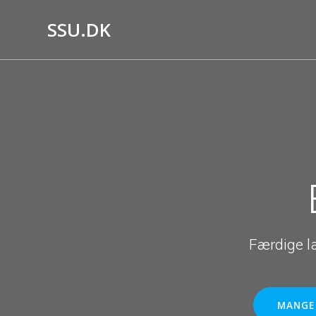
Skip
to
SSU.DK
content
Færdige l
MANGE 