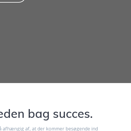
den bag succes.
så afhængig af, at der kommer besøgende ind