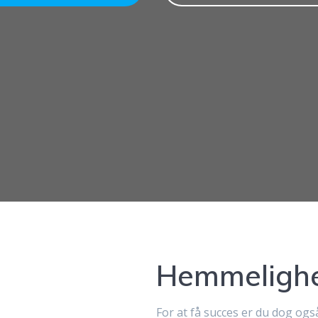
Hemmelighe
For at få succes er du dog og