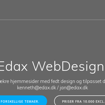
Edax WebDesign
ækre hjemmesider med fedt design og tilpasset d
kenneth@edax.dk / jan@edax.dk
FORSKELLIGE TEMAER.
PRISER FRA 10.000 EXCL